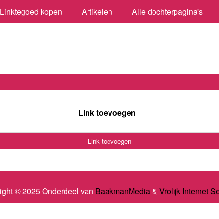
Linktegoed kopen
Artikelen
Alle dochterpagina's
Link toevoegen
Link toevoegen
ight © 2025 Onderdeel van
BaakmanMedia
&
Vrolijk Internet S