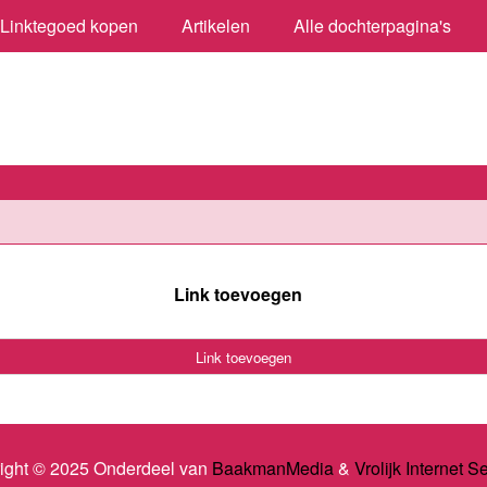
Linktegoed kopen
Artikelen
Alle dochterpagina's
Link toevoegen
Link toevoegen
ight © 2025 Onderdeel van
BaakmanMedia
&
Vrolijk Internet S