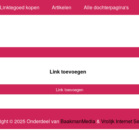
Linktegoed kopen
Artikelen
Alle dochterpagina's
Link toevoegen
Link toevoegen
ight © 2025 Onderdeel van
BaakmanMedia
&
Vrolijk Internet S